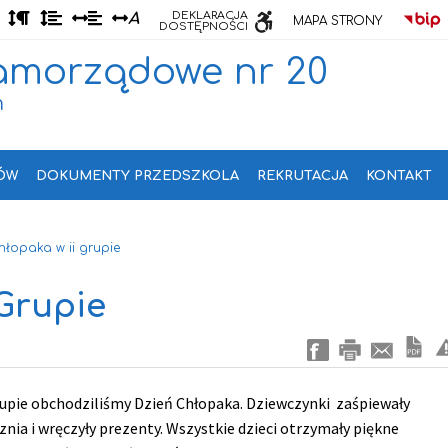
Odstęp
Odstęp
Odstęp
Odstęp
DEKLARACJA
A
MAPA STRONY
DOSTĘPNOŚCI
między
między
między
między
akapitami
wierszami
słowami
literami
amorządowe nr 20
m
ÓW
DOKUMENTY PRZEDSZKOLA
REKRUTACJA
KONTAKT
hłopaka w ii grupie
 Grupie
grupie obchodziliśmy Dzień Chłopaka. Dziewczynki zaśpiewały
cznia i wręczyły prezenty. Wszystkie dzieci otrzymały piękne