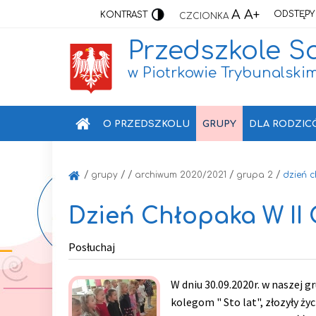
A
A+
ODSTĘPY
KONTRAST
CZCIONKA
Przedszkole S
w Piotrkowie Trybunalski
O PRZEDSZKOLU
GRUPY
DLA RODZIC
/
/
/
/
/
grupy
archiwum 2020/2021
grupa 2
dzień c
Dzień Chłopaka W II
Posłuchaj
W dniu 30.09.2020r. w naszej 
kolegom " Sto lat", złozyły ży