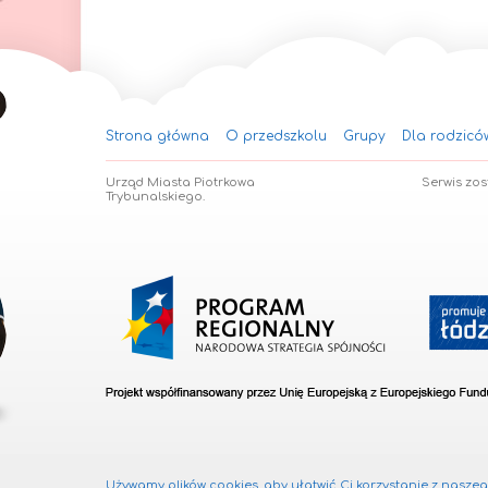
Strona główna
O przedszkolu
Grupy
Dla rodzicó
Urząd Miasta Piotrkowa
Serwis zo
Trybunalskiego.
Używamy plików cookies, aby ułatwić Ci korzystanie z naszego