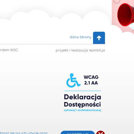
Góra Strony
ardem W3C.
projekt i realizacja: kambit.pl
dzasz się na ich użycie oraz