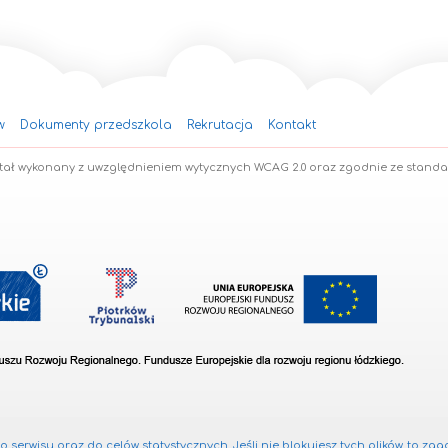
w
Dokumenty przedszkola
Rekrutacja
Kontakt
stał wykonany z uwzględnieniem wytycznych WCAG 2.0 oraz zgodnie ze stand
 serwisu oraz do celów statystycznych. Jeśli nie blokujesz tych plików, to zga